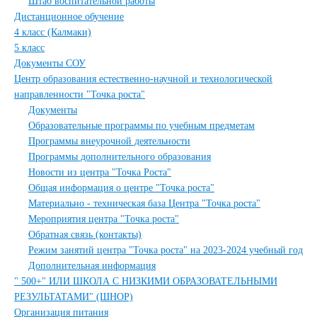
Штаб воспитательной работы
Дистанционное обучение
4 класс (Калмаки)
5 класс
Документы СОУ
Центр образования естественно-научной и технологической
направленности "Точка роста"
Документы
Образовательные программы по учебным предметам
Программы внеурочной деятельности
Программы дополнительного образования
Новости из центра "Точка Роста"
Общая информация о центре "Точка роста"
Материально - техническая база Центра "Точка роста"
Мероприятия центра "Точка роста"
Обратная связь (контакты)
Режим занятий центра "Точка роста" на 2023-2024 учебный год
Дополнительная информация
" 500+" ИЛИ ШКОЛА С НИЗКИМИ ОБРАЗОВАТЕЛЬНЫМИ
РЕЗУЛЬТАТАМИ" (ШНОР)
Организация питания